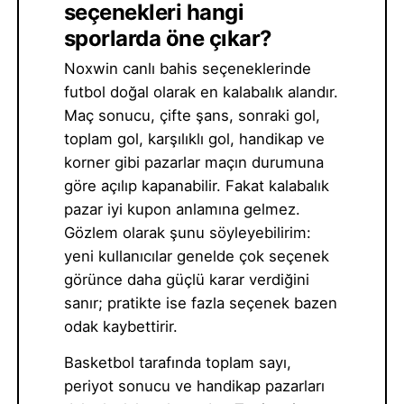
seçenekleri hangi
sporlarda öne çıkar?
Noxwin canlı bahis seçeneklerinde
futbol doğal olarak en kalabalık alandır.
Maç sonucu, çifte şans, sonraki gol,
toplam gol, karşılıklı gol, handikap ve
korner gibi pazarlar maçın durumuna
göre açılıp kapanabilir. Fakat kalabalık
pazar iyi kupon anlamına gelmez.
Gözlem olarak şunu söyleyebilirim:
yeni kullanıcılar genelde çok seçenek
görünce daha güçlü karar verdiğini
sanır; pratikte ise fazla seçenek bazen
odak kaybettirir.
Basketbol tarafında toplam sayı,
periyot sonucu ve handikap pazarları