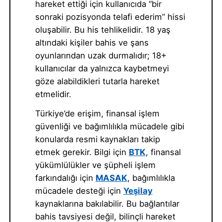
hareket ettiği için kullanıcıda “bir
sonraki pozisyonda telafi ederim” hissi
oluşabilir. Bu his tehlikelidir. 18 yaş
altındaki kişiler bahis ve şans
oyunlarından uzak durmalıdır; 18+
kullanıcılar da yalnızca kaybetmeyi
göze alabildikleri tutarla hareket
etmelidir.
Türkiye’de erişim, finansal işlem
güvenliği ve bağımlılıkla mücadele gibi
konularda resmi kaynakları takip
etmek gerekir. Bilgi için
BTK
, finansal
yükümlülükler ve şüpheli işlem
farkındalığı için
MASAK
, bağımlılıkla
mücadele desteği için
Yeşilay
kaynaklarına bakılabilir. Bu bağlantılar
bahis tavsiyesi değil, bilinçli hareket