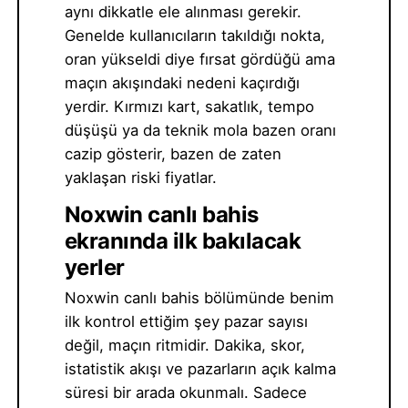
aynı dikkatle ele alınması gerekir.
Genelde kullanıcıların takıldığı nokta,
oran yükseldi diye fırsat gördüğü ama
maçın akışındaki nedeni kaçırdığı
yerdir. Kırmızı kart, sakatlık, tempo
düşüşü ya da teknik mola bazen oranı
cazip gösterir, bazen de zaten
yaklaşan riski fiyatlar.
Noxwin canlı bahis
ekranında ilk bakılacak
yerler
Noxwin canlı bahis bölümünde benim
ilk kontrol ettiğim şey pazar sayısı
değil, maçın ritmidir. Dakika, skor,
istatistik akışı ve pazarların açık kalma
süresi bir arada okunmalı. Sadece