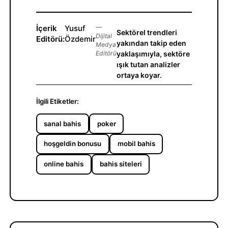
İçerik
Yusuf
—
Sektörel trendleri
Dijital
Editörü:
Özdemir
yakından takip eden
Medya
Editörü
yaklaşımıyla, sektöre
ışık tutan analizler
ortaya koyar.
İlgili Etiketler:
sanal bahis
poker
hoşgeldin bonusu
mobil bahis
online bahis
bahis siteleri