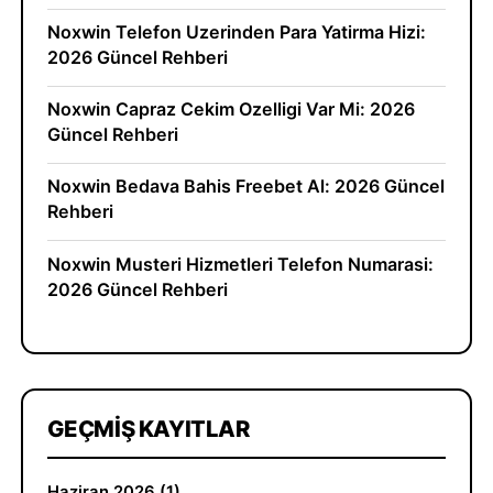
Noxwin Telefon Uzerinden Para Yatirma Hizi:
2026 Güncel Rehberi
Noxwin Capraz Cekim Ozelligi Var Mi: 2026
Güncel Rehberi
Noxwin Bedava Bahis Freebet Al: 2026 Güncel
Rehberi
Noxwin Musteri Hizmetleri Telefon Numarasi:
2026 Güncel Rehberi
GEÇMIŞ KAYITLAR
Haziran 2026 (1)