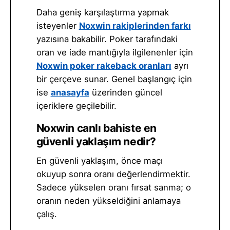
Daha geniş karşılaştırma yapmak
isteyenler
Noxwin rakiplerinden farkı
yazısına bakabilir. Poker tarafındaki
oran ve iade mantığıyla ilgilenenler için
Noxwin poker rakeback oranları
ayrı
bir çerçeve sunar. Genel başlangıç için
ise
anasayfa
üzerinden güncel
içeriklere geçilebilir.
Noxwin canlı bahiste en
güvenli yaklaşım nedir?
En güvenli yaklaşım, önce maçı
okuyup sonra oranı değerlendirmektir.
Sadece yükselen oranı fırsat sanma; o
oranın neden yükseldiğini anlamaya
çalış.