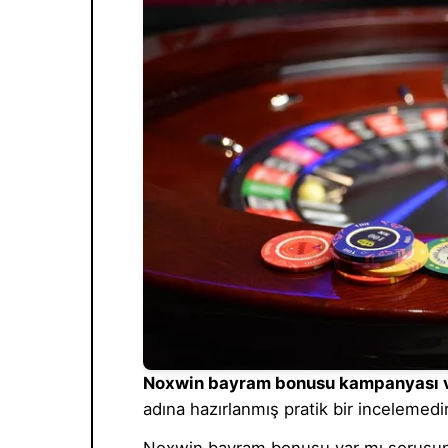
Noxwin bayram bonusu kampanyası v
adına hazırlanmış pratik bir incelemedir
Noxwin bayram bonusu var mı sorusun