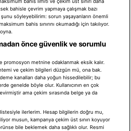
maksimum bahis limiti ve çekim üst sınırı daha
üksek bahisle çevrim yapmaya çalışmak bazı
ak şunu söyleyebilirim: sorun yaşayanların önemli
, maksimum bahis sınırını okumadığı için takılıyor.
 oyna.
adan önce güvenlik ve sorumlu
 promosyon metnine odaklanmak eksik kalır.
emi ve çekim bilgileri düzgün mü, ona bak.
eme kanalları daha yoğun hissedilebilir; bu
erde genelde böyle olur. Kullanıcının en çok
çevirmiştir ama çekim sırasında belge ya da
stesiyle ilerlerim. Hesap bilgilerin doğru mu,
iliyor musun, kampanya çekim üst sınırı koyuyor
rünse bile beklemek daha sağlıklı olur. Resmi