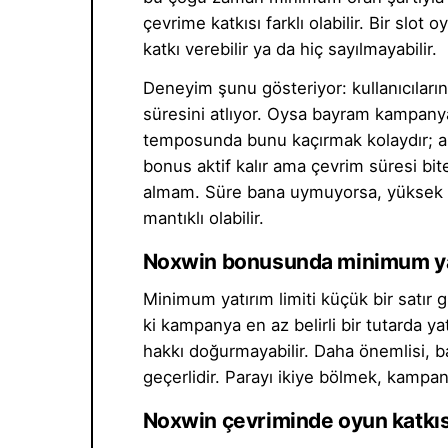
çevrime katkısı farklı olabilir. Bir slo
katkı verebilir ya da hiç sayılmayabilir.
Deneyim şunu gösteriyor: kullanıcıları
süresini atlıyor. Oysa bayram kampanyal
temposunda bunu kaçırmak kolaydır; ai
bonus aktif kalır ama çevrim süresi b
almam. Süre bana uymuyorsa, yüksek 
mantıklı olabilir.
Noxwin bonusunda minimum ya
Minimum yatırım limiti küçük bir satır 
ki kampanya en az belirli bir tutarda y
hakkı doğurmayabilir. Daha önemlisi, ba
geçerlidir. Parayı ikiye bölmek, kampany
Noxwin çevriminde oyun katkıs