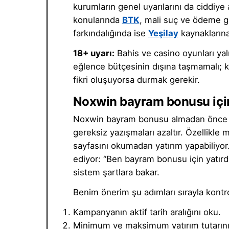
kurumların genel uyarılarını da ciddiye
konularında
BTK
, mali suç ve ödeme g
farkındalığında ise
Yeşilay
kaynaklarına
18+ uyarı:
Bahis ve casino oyunları yaln
eğlence bütçesinin dışına taşmamalı; k
fikri oluşuyorsa durmak gerekir.
Noxwin bayram bonusu için 
Noxwin bayram bonusu almadan önce kı
gereksiz yazışmaları azaltır. Özellikle 
sayfasını okumadan yatırım yapabiliyor
ediyor: “Ben bayram bonusu için yatırdı
sistem şartlara bakar.
Benim önerim şu adımları sırayla kontr
Kampanyanın aktif tarih aralığını oku.
Minimum ve maksimum yatırım tutarını 