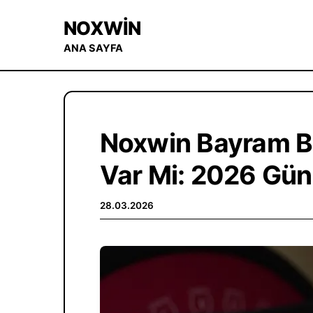
NOXWIN
ANA SAYFA
Noxwin Bayram 
Var Mi: 2026 Gün
28.03.2026