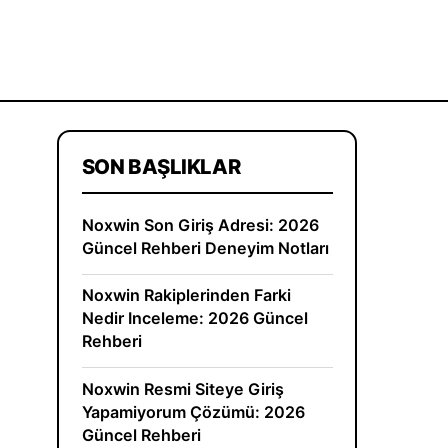
SON BAŞLIKLAR
Noxwin Son Giriş Adresi: 2026
Güncel Rehberi Deneyim Notları
Noxwin Rakiplerinden Farki
Nedir Inceleme: 2026 Güncel
Rehberi
Noxwin Resmi Siteye Giriş
Yapamiyorum Çözümü: 2026
Güncel Rehberi