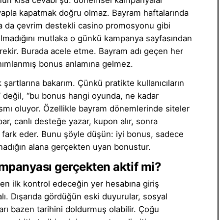
cevapla kapatmak doğru olmaz. Bayram haftalarında
ya da çevrim destekli casino promosyonu gibi
p olmadığını mutlaka o günkü kampanya sayfasından
rekir. Burada acele etme. Bayram adı geçen her
anımlanmış bonus anlamına gelmez.
rtlarına bakarım. Çünkü pratikte kullanıcıların
” değil, “bu bonus hangi oyunda, ne kadar
smı oluyor. Özellikle bayram dönemlerinde siteler
apar, canlı desteğe yazar, kupon alır, sonra
ark eder. Bunu şöyle düşün: iyi bonus, sadece
nadığın alana gerçekten uyan bonustur.
panyası gerçekten aktif mi?
n ilk kontrol edeceğin yer hesabına giriş
lı. Dışarıda gördüğün eski duyurular, sosyal
rı bazen tarihini doldurmuş olabilir. Çoğu