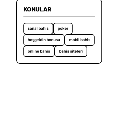
KONULAR
sanal bahis
poker
hoşgeldin bonusu
mobil bahis
online bahis
bahis siteleri