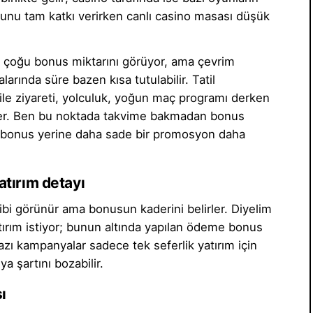
t oyunu tam katkı verirken canlı casino masası düşük
n çoğu bonus miktarını görüyor, ama çevrim
arında süre bazen kısa tutulabilir. Tatil
le ziyareti, yolculuk, yoğun maç programı derken
iter. Ben bu noktada takvime bakmadan bonus
bonus yerine daha sade bir promosyon daha
tırım detayı
gibi görünür ama bonusun kaderini belirler. Diyelim
atırım istiyor; bunun altında yapılan ödeme bonus
zı kampanyalar sadece tek seferlik yatırım için
a şartını bozabilir.
ı