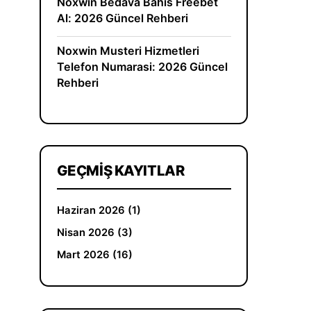
Noxwin Bedava Bahis Freebet
Al: 2026 Güncel Rehberi
Noxwin Musteri Hizmetleri
Telefon Numarasi: 2026 Güncel
Rehberi
GEÇMIŞ KAYITLAR
Haziran 2026 (1)
Nisan 2026 (3)
Mart 2026 (16)