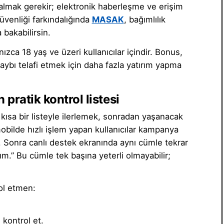
 almak gerekir; elektronik haberleşme ve erişim
üvenliği farkındalığında
MASAK
, bağımlılık
 bakabilirsin.
ızca 18 yaş ve üzeri kullanıcılar içindir. Bonus,
aybı telafi etmek için daha fazla yatırım yapma
pratik kontrol listesi
sa bir listeyle ilerlemek, sonradan yaşanacak
mobilde hızlı işlem yapan kullanıcılar kampanya
. Sonra canlı destek ekranında aynı cümle tekrar
m.” Bu cümle tek başına yeterli olmayabilir;
ol etmen:
kontrol et.