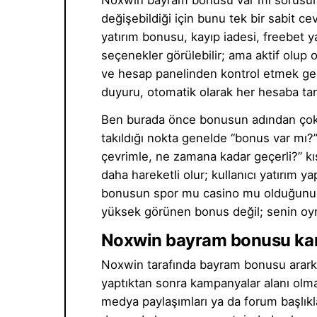
değişebildiği için bunu tek bir sabit 
yatırım bonusu, kayıp iadesi, freebet 
seçenekler görülebilir; ama aktif olu
ve hesap panelinden kontrol etmek ge
duyuru, otomatik olarak her hesaba t
Ben burada önce bonusun adından çok şa
takıldığı nokta genelde “bonus var mı?
çevrimle, ne zamana kadar geçerli?” kı
daha hareketli olur; kullanıcı yatırım y
bonusun spor mu casino mu olduğunu f
yüksek görünen bonus değil; senin oy
Noxwin bayram bonusu kam
Noxwin tarafında bayram bonusu ararke
yaptıktan sonra kampanyalar alanı olma
medya paylaşımları ya da forum başlıkla