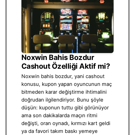
Noxwin Bahis Bozdur
Cashout Özelliği Aktif mi?
Noxwin bahis bozdur, yani cashout
konusu, kupon yapan oyuncunun maç
bitmeden karar değiştirme ihtimalini
doğrudan ilgilendiriyor. Bunu şöyle
düşün: kuponun tuttu gibi görünüyor
ama son dakikalarda maçın ritmi
değişti, oran oynadı, kırmızı kart geldi
ya da favori takım baskı yemeye