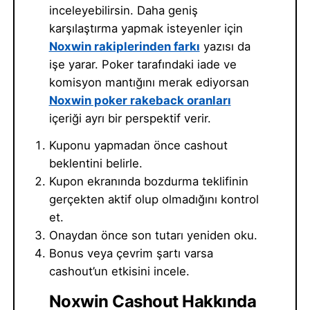
inceleyebilirsin. Daha geniş
karşılaştırma yapmak isteyenler için
Noxwin rakiplerinden farkı
yazısı da
işe yarar. Poker tarafındaki iade ve
komisyon mantığını merak ediyorsan
Noxwin poker rakeback oranları
içeriği ayrı bir perspektif verir.
Kuponu yapmadan önce cashout
beklentini belirle.
Kupon ekranında bozdurma teklifinin
gerçekten aktif olup olmadığını kontrol
et.
Onaydan önce son tutarı yeniden oku.
Bonus veya çevrim şartı varsa
cashout’un etkisini incele.
Noxwin Cashout Hakkında