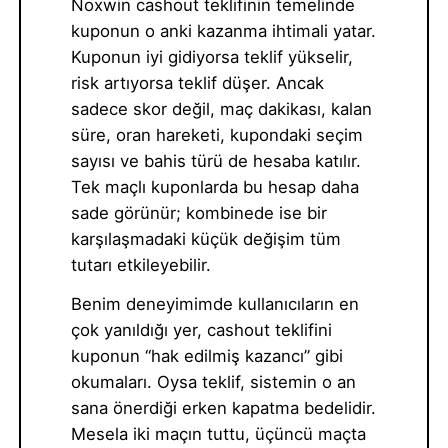
Noxwin cashout teklifinin temelinde
kuponun o anki kazanma ihtimali yatar.
Kuponun iyi gidiyorsa teklif yükselir,
risk artıyorsa teklif düşer. Ancak
sadece skor değil, maç dakikası, kalan
süre, oran hareketi, kupondaki seçim
sayısı ve bahis türü de hesaba katılır.
Tek maçlı kuponlarda bu hesap daha
sade görünür; kombinede ise bir
karşılaşmadaki küçük değişim tüm
tutarı etkileyebilir.
Benim deneyimimde kullanıcıların en
çok yanıldığı yer, cashout teklifini
kuponun “hak edilmiş kazancı” gibi
okumaları. Oysa teklif, sistemin o an
sana önerdiği erken kapatma bedelidir.
Mesela iki maçın tuttu, üçüncü maçta