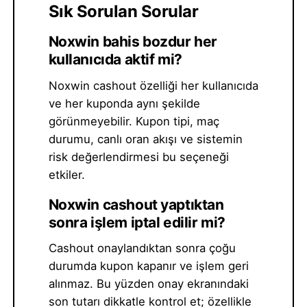
Sık Sorulan Sorular
Noxwin bahis bozdur her
kullanıcıda aktif mi?
Noxwin cashout özelliği her kullanıcıda
ve her kuponda aynı şekilde
görünmeyebilir. Kupon tipi, maç
durumu, canlı oran akışı ve sistemin
risk değerlendirmesi bu seçeneği
etkiler.
Noxwin cashout yaptıktan
sonra işlem iptal edilir mi?
Cashout onaylandıktan sonra çoğu
durumda kupon kapanır ve işlem geri
alınmaz. Bu yüzden onay ekranındaki
son tutarı dikkatle kontrol et; özellikle