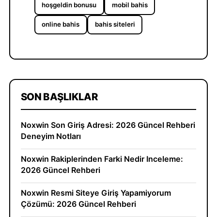
hoşgeldin bonusu
mobil bahis
online bahis
bahis siteleri
SON BAŞLIKLAR
Noxwin Son Giriş Adresi: 2026 Güncel Rehberi
Deneyim Notları
Noxwin Rakiplerinden Farki Nedir Inceleme:
2026 Güncel Rehberi
Noxwin Resmi Siteye Giriş Yapamiyorum
Çözümü: 2026 Güncel Rehberi