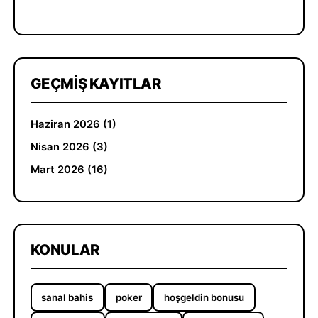
GEÇMIŞ KAYITLAR
Haziran 2026 (1)
Nisan 2026 (3)
Mart 2026 (16)
KONULAR
sanal bahis
poker
hoşgeldin bonusu