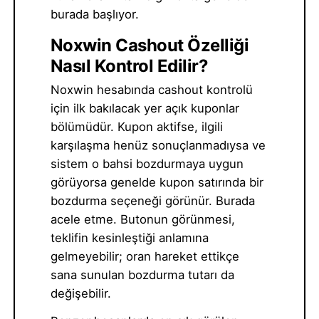
burada başlıyor.
Noxwin Cashout Özelliği
Nasıl Kontrol Edilir?
Noxwin hesabında cashout kontrolü
için ilk bakılacak yer açık kuponlar
bölümüdür. Kupon aktifse, ilgili
karşılaşma henüz sonuçlanmadıysa ve
sistem o bahsi bozdurmaya uygun
görüyorsa genelde kupon satırında bir
bozdurma seçeneği görünür. Burada
acele etme. Butonun görünmesi,
teklifin kesinleştiği anlamına
gelmeyebilir; oran hareket ettikçe
sana sunulan bozdurma tutarı da
değişebilir.