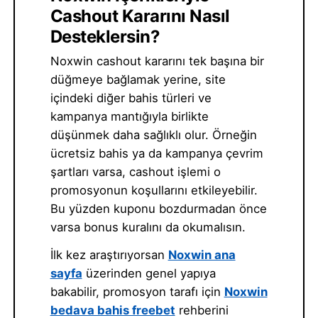
Cashout Kararını Nasıl
Desteklersin?
Noxwin cashout kararını tek başına bir
düğmeye bağlamak yerine, site
içindeki diğer bahis türleri ve
kampanya mantığıyla birlikte
düşünmek daha sağlıklı olur. Örneğin
ücretsiz bahis ya da kampanya çevrim
şartları varsa, cashout işlemi o
promosyonun koşullarını etkileyebilir.
Bu yüzden kuponu bozdurmadan önce
varsa bonus kuralını da okumalısın.
İlk kez araştırıyorsan
Noxwin ana
sayfa
üzerinden genel yapıya
bakabilir, promosyon tarafı için
Noxwin
bedava bahis freebet
rehberini