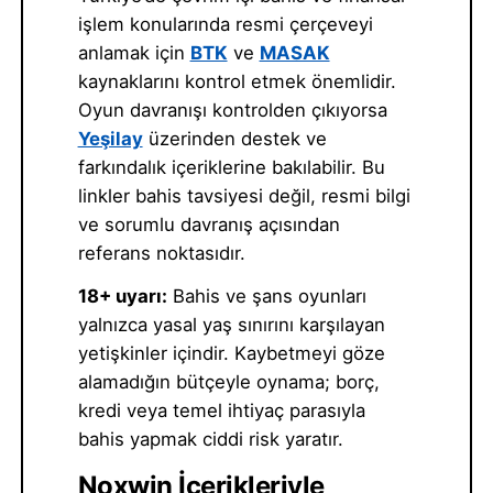
işlem konularında resmi çerçeveyi
anlamak için
BTK
ve
MASAK
kaynaklarını kontrol etmek önemlidir.
Oyun davranışı kontrolden çıkıyorsa
Yeşilay
üzerinden destek ve
farkındalık içeriklerine bakılabilir. Bu
linkler bahis tavsiyesi değil, resmi bilgi
ve sorumlu davranış açısından
referans noktasıdır.
18+ uyarı:
Bahis ve şans oyunları
yalnızca yasal yaş sınırını karşılayan
yetişkinler içindir. Kaybetmeyi göze
alamadığın bütçeyle oynama; borç,
kredi veya temel ihtiyaç parasıyla
bahis yapmak ciddi risk yaratır.
Noxwin İçerikleriyle