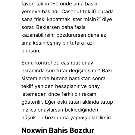
favori takım 1-0 önde ama baskı
yemeye başladı. Cashout teklifi burada
sana “riski kapatmak ister misin?” diye
sorar. Beklersen daha fazla
kazanabilirsin; bozdurursan daha az
ama kesinleşmiş bir tutara razı
olursun.
Şunu kontrol et: cashout onay
ekranında son tutar değişmiş mi? Bazı
sistemlerde butona bastıktan sonra
teklif yeniden hesaplanır ve onay
istemeden önce farklı bir rakam
gösterilir. Eğer eski tutarı aklında tutup
hızlıca onaylarsan beklediğinden
düşük bir bozdurma yapmış olabilirsin.
Noxwin Bahis Bozdur