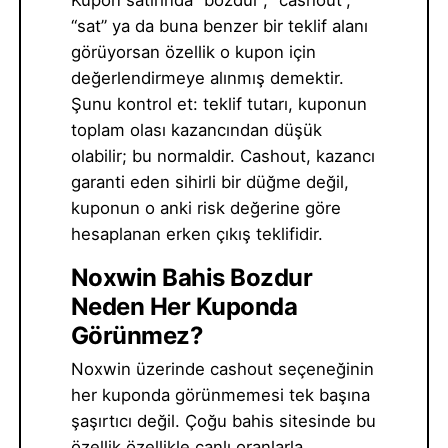
Kupon satırında “bozdur”, “cashout”,
“sat” ya da buna benzer bir teklif alanı
görüyorsan özellik o kupon için
değerlendirmeye alınmış demektir.
Şunu kontrol et: teklif tutarı, kuponun
toplam olası kazancından düşük
olabilir; bu normaldir. Cashout, kazancı
garanti eden sihirli bir düğme değil,
kuponun o anki risk değerine göre
hesaplanan erken çıkış teklifidir.
Noxwin Bahis Bozdur
Neden Her Kuponda
Görünmez?
Noxwin üzerinde cashout seçeneğinin
her kuponda görünmemesi tek başına
şaşırtıcı değil. Çoğu bahis sitesinde bu
özellik özellikle canlı oranlarla