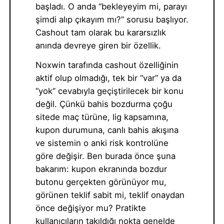
başladı. O anda “bekleyeyim mi, parayı
şimdi alıp çıkayım mı?” sorusu başlıyor.
Cashout tam olarak bu kararsızlık
anında devreye giren bir özellik.
Noxwin tarafında cashout özelliğinin
aktif olup olmadığı, tek bir “var” ya da
“yok” cevabıyla geçiştirilecek bir konu
değil. Çünkü bahis bozdurma çoğu
sitede maç türüne, lig kapsamına,
kupon durumuna, canlı bahis akışına
ve sistemin o anki risk kontrolüne
göre değişir. Ben burada önce şuna
bakarım: kupon ekranında bozdur
butonu gerçekten görünüyor mu,
görünen teklif sabit mi, teklif onaydan
önce değişiyor mu? Pratikte
kullanıcıların takıldığı nokta genelde