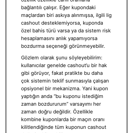
bağlantılı çalışır. Eğer kupondaki
maçlardan biri askıya alınmışsa, ilgili lig
cashout desteklemiyorsa, kuponda
özel bahis türü varsa ya da sistem risk
hesaplamasını anlık yapamıyorsa
bozdurma seçeneği görünmeyebilir.
Gözlem olarak şunu söyleyebilirim:
kullanıcılar genelde cashout’u bir hak
gibi görüyor, fakat pratikte bu daha
çok sistemin teklif sunmasıyla çalışan
opsiyonel bir mekanizma. Yani kupon
yaptığın anda “bu kuponu istediğim
zaman bozdururum” varsayımı her
zaman doğru değildir. Özellikle
kombine kuponlarda bir maçın oranı
kilitlendiğinde tüm kuponun cashout